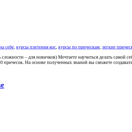
на себе
,
курсы плетения кос
,
курсы по прическам
,
легкие причес
 сложности – для новичков) Мечтаете научиться делать самой се
 10 причесок. На основе полученных знаний вы сможете создава
ве