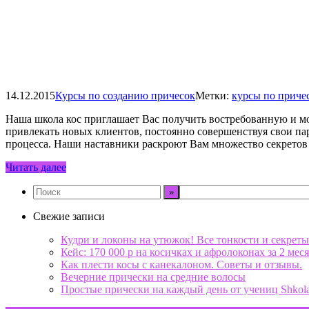
14.12.2015
Курсы по созданию причесок
Метки:
курсы по приче
Наша школа кос приглашает Вас получить востребованную и мо
привлекать новых клиентов, постоянно совершенствуя свои па
процесса. Наши наставники раскроют Вам множество секретов
Читать далее
Свежие записи
Кудри и локоны на утюжок! Все тонкости и секреты
Кейс: 170 000 р на косичках и афролоконах за 2 меся
Как плести косы с канекалоном. Советы и отзывы.
Вечерние прически на средние волосы
Простые прически на каждый день от учениц Shkol