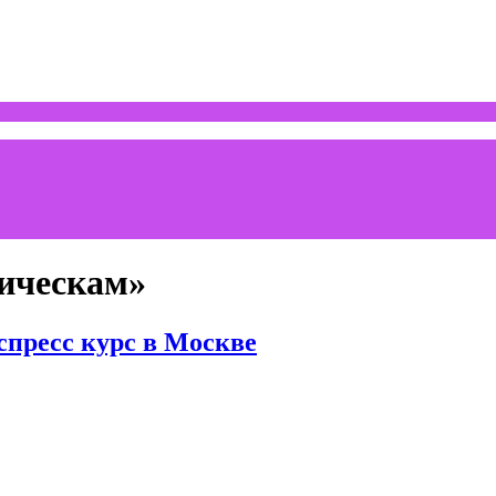
рическам»
спресс курс в Москве