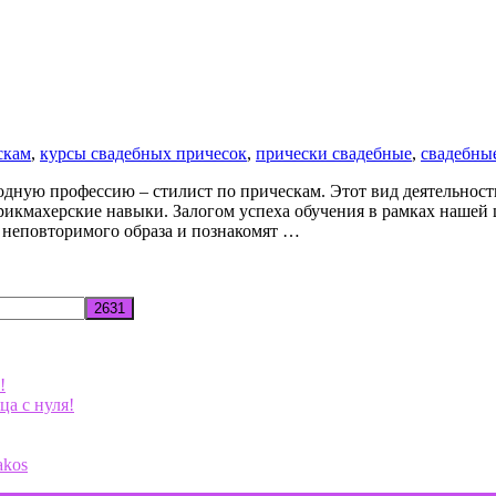
скам
,
курсы свадебных причесок
,
прически свадебные
,
свадебны
дную профессию – стилист по прическам. Этот вид деятельност
рикмахерские навыки. Залогом успеха обучения в рамках нашей 
 неповторимого образа и познакомят …
!
ца с нуля!
akos