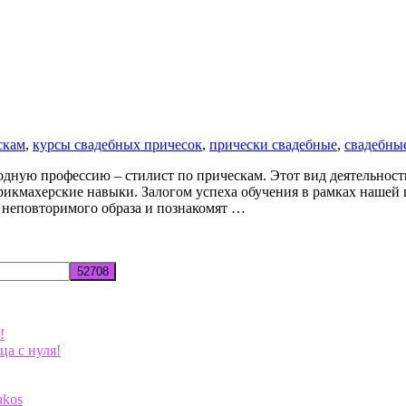
скам
,
курсы свадебных причесок
,
прически свадебные
,
свадебны
дную профессию – стилист по прическам. Этот вид деятельност
рикмахерские навыки. Залогом успеха обучения в рамках нашей 
 неповторимого образа и познакомят …
!
ца с нуля!
akos