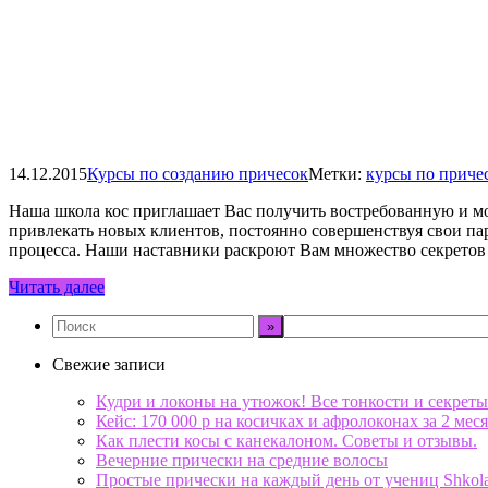
14.12.2015
Курсы по созданию причесок
Метки:
курсы по приче
Наша школа кос приглашает Вас получить востребованную и мо
привлекать новых клиентов, постоянно совершенствуя свои па
процесса. Наши наставники раскроют Вам множество секретов
Читать далее
Свежие записи
Кудри и локоны на утюжок! Все тонкости и секреты
Кейс: 170 000 р на косичках и афролоконах за 2 меся
Как плести косы с канекалоном. Советы и отзывы.
Вечерние прически на средние волосы
Простые прически на каждый день от учениц Shkol