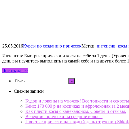
25.05.2016
Курсы по созданию причесок
Метки:
интенсив
,
косы 
Интенсив: Быстрые прически и косы на себе за 1 день (Уровень
день вы научитесь выполнять на самой себе и на других более
Читать далее
Свежие записи
Кудри и локоны на утюжок! Все тонкости и секреты
Кейс: 170 000 р на косичках и афролоконах за 2 меся
Как плести косы с канекалоном. Советы и отзывы.
Вечерние прически на средние волосы
Простые прически на каждый день от учениц Shkol