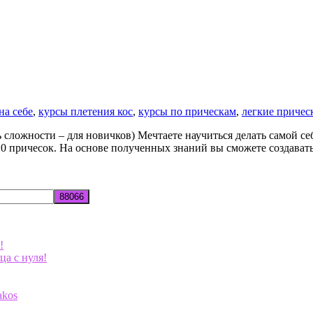
на себе
,
курсы плетения кос
,
курсы по прическам
,
легкие причес
 сложности – для новичков) Мечтаете научиться делать самой се
 10 причесок. На основе полученных знаний вы сможете создава
!
ца с нуля!
akos