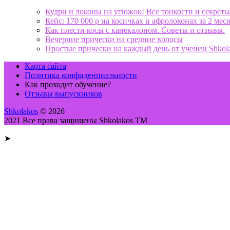
Кудри и локоны на утюжок! Все тонкости и секреты
Кейс: 170 000 р на косичках и афролоконах за 2 меся
Как плести косы с канекалоном. Советы и отзывы.
Вечерние прически на средние волосы
Простые прически на каждый день от учениц Shkol
Карта сайта
Политика конфиденциальности
Как проходит обучение?
Отзывы выпускников
Shkolakos
© 2026
2021 Все права защищены Shkolakos TM
➤