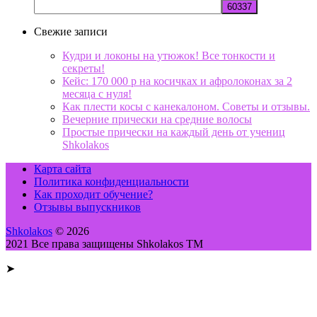
Свежие записи
Кудри и локоны на утюжок! Все тонкости и
секреты!
Кейс: 170 000 р на косичках и афролоконах за 2
месяца с нуля!
Как плести косы с канекалоном. Советы и отзывы.
Вечерние прически на средние волосы
Простые прически на каждый день от учениц
Shkolakos
Карта сайта
Политика конфиденциальности
Как проходит обучение?
Отзывы выпускников
Shkolakos
© 2026
2021 Все права защищены Shkolakos TM
➤