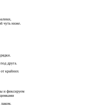
валики,
ой чуть ниже.
прядки.
под друга.
 от крайних
цы и фиксируем
идимками
 лаком.