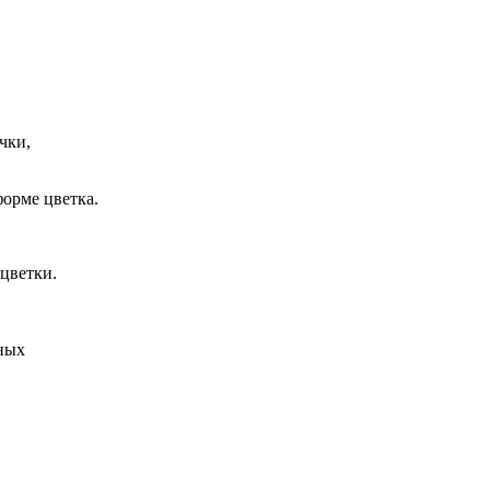
чки,
форме цветка.
 цветки.
зных