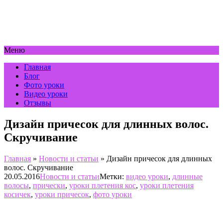
Меню
Главная
Блог
Фото уроки
Видео уроки
Отзывы
Дизайн причесок для длинных волос.
Скручивание
Главная
»
Новости и статьи
»
Дизайн причесок для длинных
волос. Скручивание
20.05.2016
Новости и статьи
Метки:
видео уроки
,
длинные
волосы
,
прически
,
уроки плетения кос
,
уроки плетения
косичек
,
уроки причесок
,
фото уроки