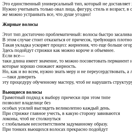
Это
единственный
универсальный
тип
,
который
не
доставляет
Нужно
учитывать
только
овал
лица
,
фигуру
,
стиль
и
возраст
,
в
же
можно
устраивать
все
,
что
душе
угодно
!
Жирные
волосы
Этот
тип
достаточно
проблематичный
:
волосы
быстро
засалив
В
этом
случае
стоит
отказаться
от
причесок
,
требующих
плотно
Такая
укладка
ускоряет
процесс
жирнения
,
что
еще
больше
ого
Здесь
подойдут
стрижки
как
можно
короче
и
объемнее
.
Если
все
—
таки
длина
имеет
значение
,
то
можно
посоветовать
перманент
которые
хорошо
снижают
жирность
.
Но
,
как
и
во
всем
,
нужно
знать
меру
и
не
переусердствовать
,
а
—
таки
доверить
эту
процедуру
обученному
мастеру
,
чтоб
не
нарушить
структур
Вьющиеся
волосы
Грамотный подход к выбору прически при этом типе
позволит владелице без
особых усилий выглядеть великолепно каждый день.
При стрижке главное учесть, в какую сторону завиваются
локоны, чтоб не столкнуться
с глобальным несоответствием задуманному образу.
При тонких вьющихся волосах прекрасно подойдут