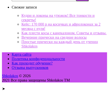
Свежие записи
Кудри и локоны на утюжок! Все тонкости и
секреты!
Кейс: 170 000 р на косичках и афролоконах за 2
месяца с нуля!
Как плести косы с канекалоном. Советы и отзывы.
Вечерние прически на средние волосы
Простые прически на каждый день от учениц
Shkolakos
Карта сайта
Политика конфиденциальности
Как проходит обучение?
Отзывы выпускников
Shkolakos
© 2026
2021 Все права защищены Shkolakos TM
➤