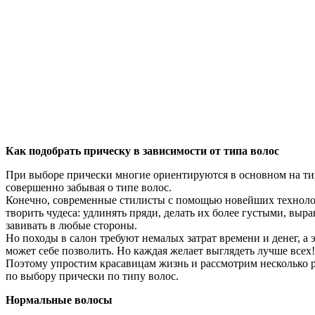
Как подобрать прическу в зависимости от типа волос
При
выборе
прически
многие
ориентируются
в
основном
на
ти
совершенно
забывая
о
типе
волос
.
Конечно
,
современные
стилисты
с
помощью
новейших
технол
творить
чудеса
:
удлинять
пряди
,
делать
их
более
густыми
,
выра
завивать
в
любые
стороны
.
Но
походы
в
салон
требуют
немалых
затрат
времени
и
денег
,
а
может
себе
позволить
.
Но
каждая
желает
выглядеть
лучше
всех
!
Поэтому
упростим
красавицам
жизнь
и
рассмотрим
несколько
по
выбору
прически
по
типу
волос
.
Нормальные
волосы