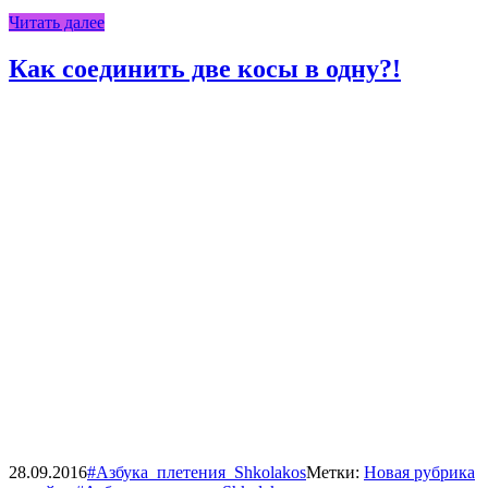
Читать далее
Как соединить две косы в одну?!
28.09.2016
#Азбука_плетения_Shkolakos
Метки:
Новая рубрика