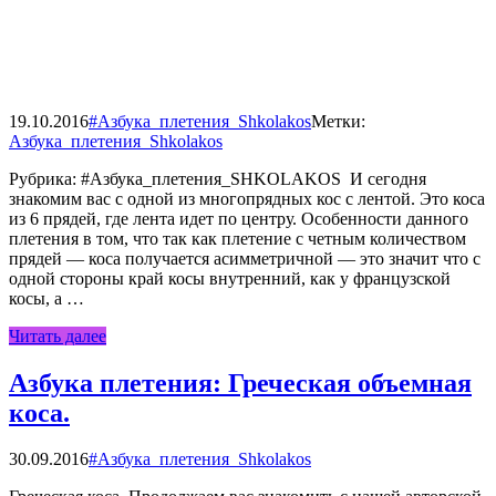
19.10.2016
#Азбука_плетения_Shkolakos
Метки:
Азбука_плетения_Shkolakos
Рубрика: #Азбука_плетения_SHKOLAKOS И сегодня
знакомим вас с одной из многопрядных кос с лентой. Это коса
из 6 прядей, где лента идет по центру. Особенности данного
плетения в том, что так как плетение с четным количеством
прядей — коса получается асимметричной — это значит что с
одной стороны край косы внутренний, как у французской
косы, а …
Читать далее
Азбука плетения: Греческая объемная
коса.
30.09.2016
#Азбука_плетения_Shkolakos