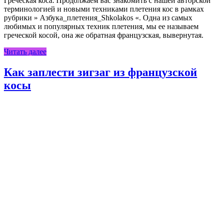
Греческая коса. Продолжаем вас знакомить с нашей авторской
терминологией и новыми техниками плетения кос в рамках
рубрики » Азбука_плетения_Shkolakos «. Одна из самых
любимых и популярных техник плетения, мы ее называем
греческой косой, она же обратная французская, вывернутая.
Читать далее
Как заплести зигзаг из французской
косы