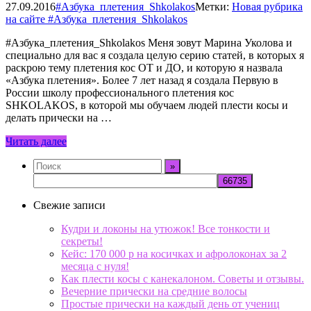
27.09.2016
#Азбука_плетения_Shkolakos
Метки:
Новая рубрика
на сайте #Азбука_плетения_Shkolakos
#Азбука_плетения_Shkolakos Меня зовут Марина Уколова и
специально для вас я создала целую серию статей, в которых я
раскрою тему плетения кос ОТ и ДО, и которую я назвала
«Азбука плетения». Более 7 лет назад я создала Первую в
России школу профессионального плетения кос
SHKOLAKOS, в которой мы обучаем людей плести косы и
делать прически на …
Читать далее
Свежие записи
Кудри и локоны на утюжок! Все тонкости и
секреты!
Кейс: 170 000 р на косичках и афролоконах за 2
месяца с нуля!
Как плести косы с канекалоном. Советы и отзывы.
Вечерние прически на средние волосы
Простые прически на каждый день от учениц