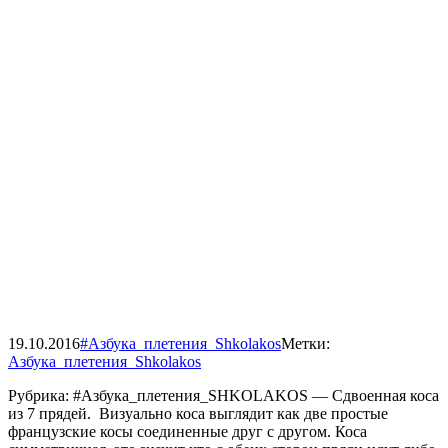
19.10.2016
#Азбука_плетения_Shkolakos
Метки:
Азбука_плетения_Shkolakos
Рубрика: #Азбука_плетения_SHKOLAKOS — Сдвоенная коса
из 7 прядей. Визуально коса выглядит как две простые
французские косы соединенные друг с другом. Коса