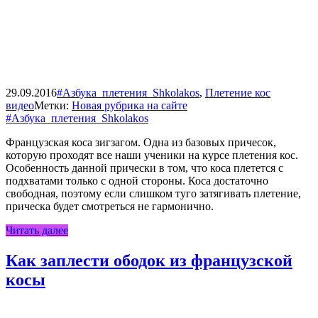
29.09.2016
#Азбука_плетения_Shkolakos
,
Плетение кос
видео
Метки:
Новая рубрика на сайте
#Азбука_плетения_Shkolakos
Французская коса зигзагом. Одна из базовых причесок,
которую проходят все наши ученики на курсе плетения кос.
Особенность данной прически в том, что коса плетется с
подхватами только с одной стороны. Коса достаточно
свободная, поэтому если слишком туго затягивать плетение,
прическа будет смотреться не гармонично.
Читать далее
Как заплести ободок из французской
косы