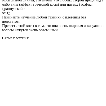
Коса симметричная, это значит что с обеих сторон пряди идут
либо вниз (эффект греческой косы) или наверх ( эффект
французской к
осы);
Начинайте изучение любой техники с плетения без
подхватов.
Прелесть этой косы в том, что она очень широкая и визуально
волосы кажутся очень объемными.
Схема плетения: