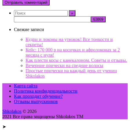
Свежие записи
Кудри и локоны на утюжок! Все тонкости и
секреты!
Кейс: 170 000 р на косичках и афролоконах за 2
месяца с нуля!
Как плести косы с канекалоном. Советы и отзывы.
Вечерние прически на средние волосы
Простые прически на каждый день от учениц
Shkolakos
Карта сайта
Политика конфиденциальности
Как проходит обучение?
Отзывы выпускников
Shkolakos
© 2026
2021 Все права защищены Shkolakos TM
➤