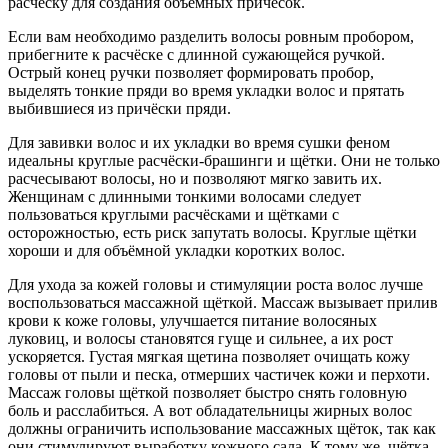
расчёску для создания объёмных причёсок.
Если вам необходимо разделить волосы ровным пробором,
прибегните к расчёске с длинной сужающейся ручкой.
Острый конец ручки позволяет формировать пробор,
выделять тонкие пряди во время укладки волос и прятать
выбившиеся из причёски пряди.
Для завивки волос и их укладки во время сушки феном
идеальны круглые расчёски-брашинги и щётки. Они не только
расчесывают волосы, но и позволяют мягко завить их.
Женщинам с длинными тонкими волосами следует
пользоваться круглыми расчёсками и щётками с
осторожностью, есть риск запутать волосы. Круглые щётки
хороши и для объёмной укладки коротких волос.
Для ухода за кожей головы и стимуляции роста волос лучше
воспользоваться массажной щёткой. Массаж вызывает прилив
крови к коже головы, улучшается питание волосяных
луковиц, и волосы становятся гуще и сильнее, а их рост
ускоряется. Густая мягкая щетина позволяет очищать кожу
головы от пыли и песка, отмерших частичек кожи и перхоти.
Массаж головы щёткой позволяет быстро снять головную
боль и расслабиться. А вот обладательницы жирных волос
должны ограничить использование массажных щёток, так как
они стимулируют выработку кожного сала. К тому же, щётка