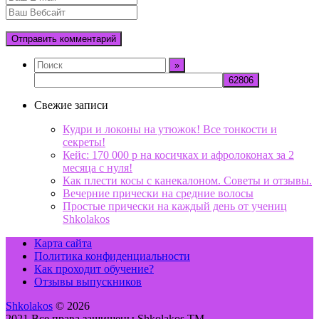
Свежие записи
Кудри и локоны на утюжок! Все тонкости и
секреты!
Кейс: 170 000 р на косичках и афролоконах за 2
месяца с нуля!
Как плести косы с канекалоном. Советы и отзывы.
Вечерние прически на средние волосы
Простые прически на каждый день от учениц
Shkolakos
Карта сайта
Политика конфиденциальности
Как проходит обучение?
Отзывы выпускников
Shkolakos
© 2026
2021 Все права защищены Shkolakos TM