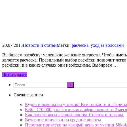
20.07.2015
Новости и статьи
Метки:
расческа
,
уход за волосами
Выбираем расчёску: маленькие женские хитрости. Чтобы имет
является расчёска. Правильный выбор расчёски позволит легко
расчёски, и в каких случаях они необходимы. Выбираем …
Читать далее
Свежие записи
Кудри и локоны на утюжок! Все тонкости и секреты
Кейс: 170 000 р на косичках и афролоконах за 2 меся
Как плести косы с канекалоном. Советы и отзывы.
Вечерние прически на средние волосы
Простые прически на каждый день от учениц Shkol