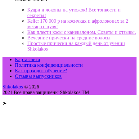
Кудри и локоны на утюжок! Все тонкости и
секреты!
Кейс: 170 000 р на косичках и афролоконах за 2
месяца с нуля!
Как плести косы с канекалоном. Советы и отзывы.
Вечерние прически на средние волосы
Простые прически на каждый день от учениц
Shkolakos
Карта сайта
Политика конфиденциальности
Как проходит обучение?
Отзывы выпускников
Shkolakos
© 2026
2021 Все права защищены Shkolakos TM
➤