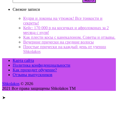
Свежие записи
Кудри и локоны на утюжок! Все тонкости и
секреты!
Кейс: 170 000 р на косичках и афролоконах за 2
месяца с нуля!
Как плести косы с канекалоном. Советы и отзывы.
Вечерние прически на средние волосы
Простые прически на каждый день от учениц
Shkolakos
Карта сайта
Политика конфиденциальности
Как проходит обучение?
Отзывы выпускников
Shkolakos
© 2026
2021 Все права защищены Shkolakos TM
➤