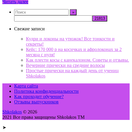
Читать далее
Свежие записи
Кудри и локоны на утюжок! Все тонкости и
секреты!
Кейс: 170 000 р на косичках и афролоконах за 2
месяца с нуля!
Как плести косы с канекалоном. Советы и отзывы.
Вечерние прически на средние волосы
Простые прически на каждый день от учениц
Shkolakos
Карта сайта
Политика конфиденциальности
Как проходит обучение?
Отзывы выпускников
Shkolakos
© 2026
2021 Все права защищены Shkolakos TM
➤