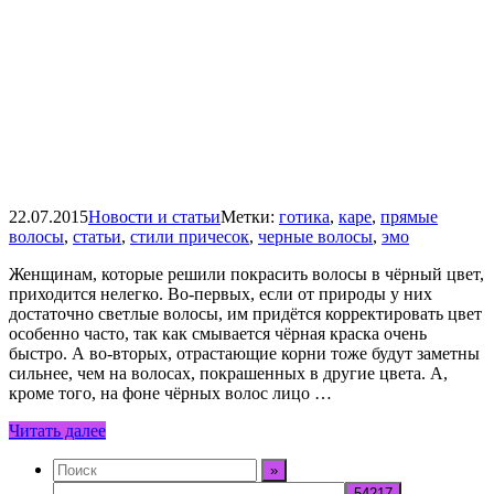
22.07.2015
Новости и статьи
Метки:
готика
,
каре
,
прямые
волосы
,
статьи
,
стили причесок
,
черные волосы
,
эмо
Женщинам, которые решили покрасить волосы в чёрный цвет,
приходится нелегко. Во-первых, если от природы у них
достаточно светлые волосы, им придётся корректировать цвет
особенно часто, так как смывается чёрная краска очень
быстро. А во-вторых, отрастающие корни тоже будут заметны
сильнее, чем на волосах, покрашенных в другие цвета. А,
кроме того, на фоне чёрных волос лицо …
Читать далее