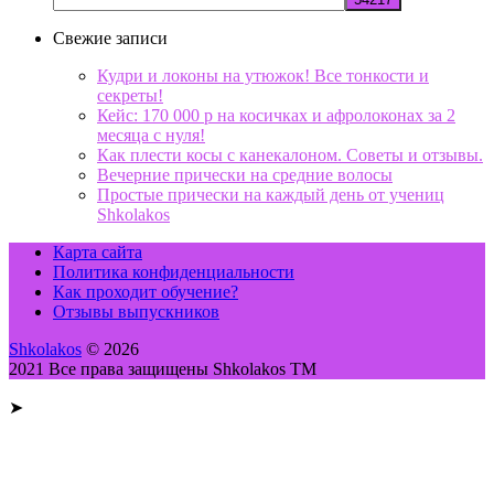
Свежие записи
Кудри и локоны на утюжок! Все тонкости и
секреты!
Кейс: 170 000 р на косичках и афролоконах за 2
месяца с нуля!
Как плести косы с канекалоном. Советы и отзывы.
Вечерние прически на средние волосы
Простые прически на каждый день от учениц
Shkolakos
Карта сайта
Политика конфиденциальности
Как проходит обучение?
Отзывы выпускников
Shkolakos
© 2026
2021 Все права защищены Shkolakos TM
➤