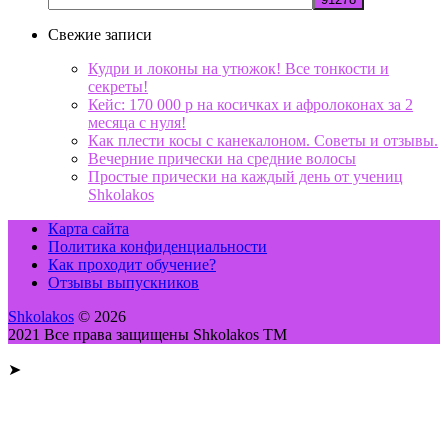
Свежие записи
Кудри и локоны на утюжок! Все тонкости и
секреты!
Кейс: 170 000 р на косичках и афролоконах за 2
месяца с нуля!
Как плести косы с канекалоном. Советы и отзывы.
Вечерние прически на средние волосы
Простые прически на каждый день от учениц
Shkolakos
Карта сайта
Политика конфиденциальности
Как проходит обучение?
Отзывы выпускников
Shkolakos
© 2026
2021 Все права защищены Shkolakos TM
➤