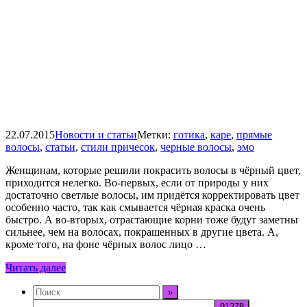
22.07.2015
Новости и статьи
Метки:
готика
,
каре
,
прямые
волосы
,
статьи
,
стили причесок
,
черные волосы
,
эмо
Женщинам, которые решили покрасить волосы в чёрный цвет,
приходится нелегко. Во-первых, если от природы у них
достаточно светлые волосы, им придётся корректировать цвет
особенно часто, так как смывается чёрная краска очень
быстро. А во-вторых, отрастающие корни тоже будут заметны
сильнее, чем на волосах, покрашенных в другие цвета. А,
кроме того, на фоне чёрных волос лицо …
Читать далее