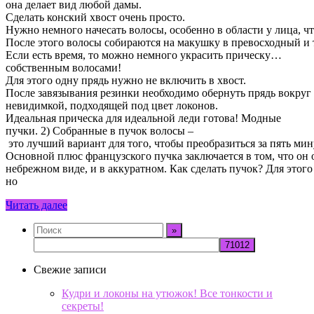
она делает вид любой дамы.
Сделать конский хвост очень просто.
Нужно немного начесать волосы, особенно в области у лица, ч
После этого волосы собираются на макушку в превосходный и 
Если есть время, то можно немного украсить прическу…
собственным волосами!
Для этого одну прядь нужно не включить в хвост.
После завязывания резинки необходимо обернуть прядь вокруг
невидимкой, подходящей под цвет локонов.
Идеальная прическа для идеальной леди готова! Модные
пучки. 2) Собранные в пучок волосы –
это лучший вариант для того, чтобы преобразиться за пять мин
Основной плюс французского пучка заключается в том, что он 
небрежном виде, и в аккуратном. Как сделать пучок? Для этого
но
Читать далее
Свежие записи
Кудри и локоны на утюжок! Все тонкости и
секреты!