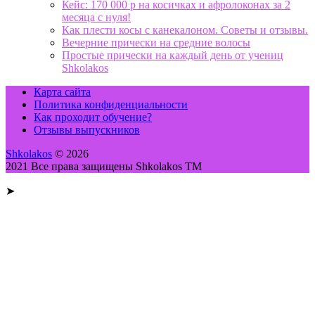
Кейс: 170 000 р на косичках и афролоконах за 2
месяца с нуля!
Как плести косы с канекалоном. Советы и отзывы.
Вечерние прически на средние волосы
Простые прически на каждый день от учениц
Shkolakos
Карта сайта
Политика конфиденциальности
Как проходит обучение?
Отзывы выпускников
Shkolakos
© 2026
2021 Все права защищены Shkolakos TM
➤