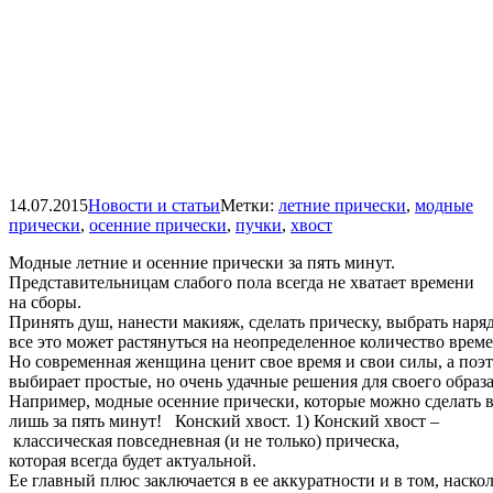
14.07.2015
Новости и статьи
Метки:
летние прически
,
модные
прически
,
осенние прически
,
пучки
,
хвост
Модные летние и осенние прически за пять минут.
Представительницам слабого пола всегда не хватает времени
на сборы.
Принять душ, нанести макияж, сделать прическу, выбрать наряд
все это может растянуться на неопределенное количество време
Но современная женщина ценит свое время и свои силы, а поэ
выбирает простые, но очень удачные решения для своего образа
Например, модные осенние прически, которые можно сделать 
лишь за пять минут! Конский хвост. 1) Конский хвост –
классическая повседневная (и не только) прическа,
которая всегда будет актуальной.
Ее главный плюс заключается в ее аккуратности и в том, наск