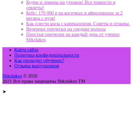
Кудри и локоны на утюжок! Все тонкости и
секреты!
Кейс: 170 000 р на косичках и афролоконах за 2
месяца с нуля!
Как плести косы с канекалоном. Советы и отзывы.
Вечерние прически на средние волосы
Простые прически на каждый день от учениц
Shkolakos
Карта сайта
Политика конфиденциальности
Как проходит обучение?
Отзывы выпускников
Shkolakos
© 2026
2021 Все права защищены Shkolakos TM
➤