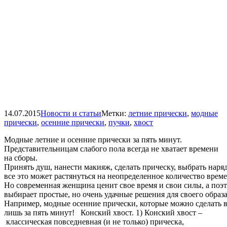
14.07.2015
Новости и статьи
Метки:
летние прически
,
модные
прически
,
осенние прически
,
пучки
,
хвост
Модные летние и осенние прически за пять минут.
Представительницам слабого пола всегда не хватает времени
на сборы.
Принять душ, нанести макияж, сделать прическу, выбрать наряд
все это может растянуться на неопределенное количество време
Но современная женщина ценит свое время и свои силы, а поэ
выбирает простые, но очень удачные решения для своего образа
Например, модные осенние прически, которые можно сделать 
лишь за пять минут! Конский хвост. 1) Конский хвост –
классическая повседневная (и не только) прическа,