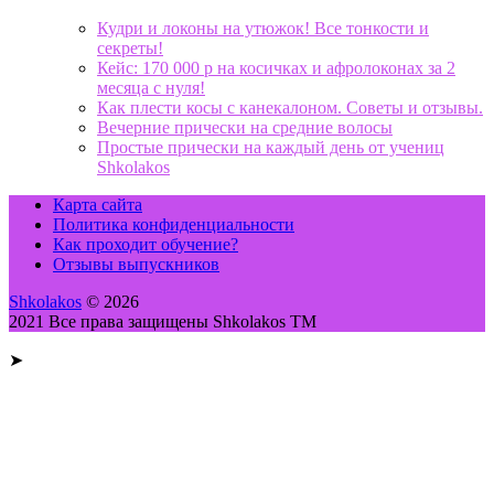
Кудри и локоны на утюжок! Все тонкости и
секреты!
Кейс: 170 000 р на косичках и афролоконах за 2
месяца с нуля!
Как плести косы с канекалоном. Советы и отзывы.
Вечерние прически на средние волосы
Простые прически на каждый день от учениц
Shkolakos
Карта сайта
Политика конфиденциальности
Как проходит обучение?
Отзывы выпускников
Shkolakos
© 2026
2021 Все права защищены Shkolakos TM
➤