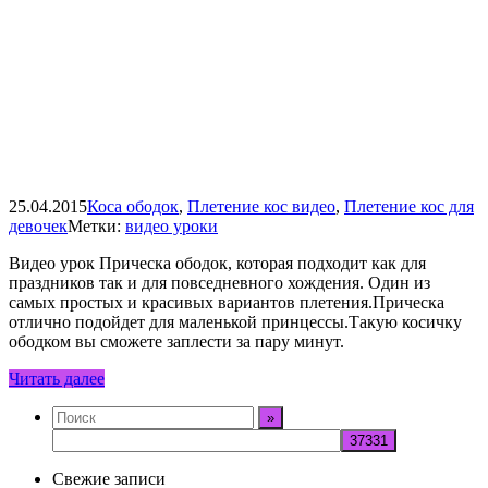
25.04.2015
Коса ободок
,
Плетение кос видео
,
Плетение кос для
девочек
Метки:
видео уроки
Видео урок Прическа ободок, которая подходит как для
праздников так и для повседневного хождения. Один из
самых простых и красивых вариантов плетения.Прическа
отлично подойдет для маленькой принцессы.Такую косичку
ободком вы сможете заплести за пару минут.
Читать далее
Свежие записи