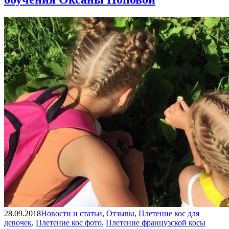
28.09.2018
Новости и статьи
,
Отзывы
,
Плетение кос для
девочек
,
Плетение кос фото
,
Плетение французской косы