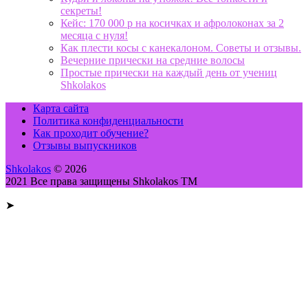
секреты!
Кейс: 170 000 р на косичках и афролоконах за 2
месяца с нуля!
Как плести косы с канекалоном. Советы и отзывы.
Вечерние прически на средние волосы
Простые прически на каждый день от учениц
Shkolakos
Карта сайта
Политика конфиденциальности
Как проходит обучение?
Отзывы выпускников
Shkolakos
© 2026
2021 Все права защищены Shkolakos TM
➤