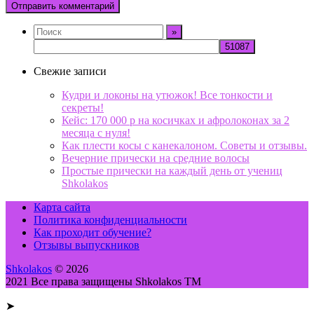
Свежие записи
Кудри и локоны на утюжок! Все тонкости и
секреты!
Кейс: 170 000 р на косичках и афролоконах за 2
месяца с нуля!
Как плести косы с канекалоном. Советы и отзывы.
Вечерние прически на средние волосы
Простые прически на каждый день от учениц
Shkolakos
Карта сайта
Политика конфиденциальности
Как проходит обучение?
Отзывы выпускников
Shkolakos
© 2026
2021 Все права защищены Shkolakos TM
➤