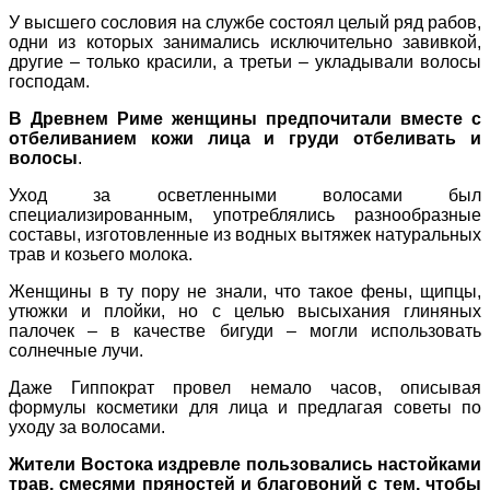
У высшего сословия на службе состоял целый ряд рабов,
одни из которых занимались исключительно завивкой,
другие – только красили, а третьи – укладывали волосы
господам.
В Древнем Риме женщины предпочитали вместе с
отбеливанием кожи лица и груди отбеливать и
волосы
.
Уход за осветленными волосами был
специализированным, употреблялись разнообразные
составы, изготовленные из водных вытяжек натуральных
трав и козьего молока.
Женщины в ту пору не знали, что такое фены, щипцы,
утюжки и плойки, но с целью высыхания глиняных
палочек – в качестве бигуди – могли использовать
солнечные лучи.
Даже Гиппократ провел немало часов, описывая
формулы косметики для лица и предлагая советы по
уходу за волосами.
Жители Востока издревле пользовались настойками
трав, смесями пряностей и благовоний с тем, чтобы