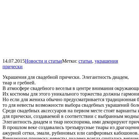
14.07.2015
Новости и статьи
Метки:
статьи
,
украшения
прически
Украшения для свадебной прически. Элегантность диадем,
тиар и гребней.
В атмосфере свадебного веселья в центре внимания окружающи
Их костюмы для этого уникального торжества должны гармони
Но если для жениха обычно предусматривается традиционная б
то для невесты возможности выбора свадебных украшений бол
Среди свадебных аксессуаров на первом месте стоят варианты
для прически, создаваемой в соответствии с выбранным модны
Элегантность диадем и тиар неоспорима, ими декорируют прич
В прошлом веке создавались трехъярусные тиары из драгоценн
ажурной сетки, эмали, рубиновых или сапфировых кабошонов.
Венчающая прическу невесты диадема всегда считалась верхом 