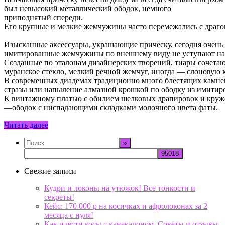
был невысокий металлический ободок, немного
приподнятый спереди.
Его крупные и мелкие жемчужины часто перемежались с драг
Изысканные аксессуары, украшающие прическу, сегодня очень 
имитированные жемчужины по внешнему виду не уступают на
Созданные по эталонам дизайнерских творений, тиары сочетаю
муранское стекло, мелкий речной жемчуг, иногда — слоновую к
В современных диадемах традиционно много блестящих камней
стразы или напыление алмазной крошкой по ободку из имитиро
К винтажному платью с обилием шелковых драпировок и круже
—ободок с ниспадающими складками молочного цвета фаты.
Читать далее
Свежие записи
Кудри и локоны на утюжок! Все тонкости и
секреты!
Кейс: 170 000 р на косичках и афролоконах за 2
месяца с нуля!
Как плести косы с канекалоном. Советы и отзывы.