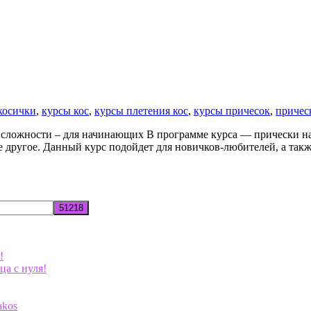
косички
,
курсы кос
,
курсы плетения кос
,
курсы причесок
,
причес
 сложности – для начинающих В программе курса — прически на
ое другое. Данный курс подойдет для новичков-любителей, а та
!
ца с нуля!
akos