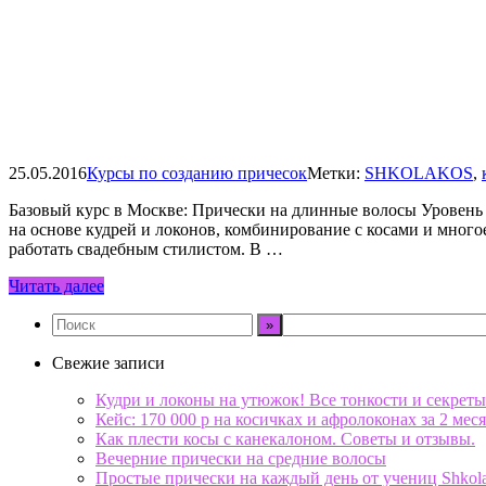
25.05.2016
Курсы по созданию причесок
Метки:
SHKOLAKOS
,
Базовый курс в Москве: Прически на длинные волосы Уровень
на основе кудрей и локонов, комбинирование с косами и мног
работать свадебным стилистом. В …
Читать далее
Свежие записи
Кудри и локоны на утюжок! Все тонкости и секреты
Кейс: 170 000 р на косичках и афролоконах за 2 меся
Как плести косы с канекалоном. Советы и отзывы.
Вечерние прически на средние волосы
Простые прически на каждый день от учениц Shkol