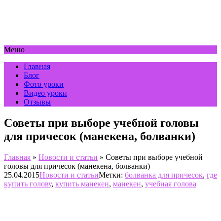
Меню
Главная
Блог
Фото уроки
Видео уроки
Отзывы
Советы при выборе учебной головы
для причесок (манекена, болванки)
Главная
»
Новости и статьи
»
Советы при выборе учебной
головы для причесок (манекена, болванки)
25.04.2015
Новости и статьи
Метки:
болванка для причесок
,
где
купить голову
,
купить манекен
,
манекен
,
учебная голова