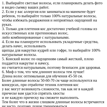
1. Выбирайте светлые волосы, если планировать делать фото
и видео съемку ваших работ.
2. Если у вас аллергия или заниматься на манекене будет
ребенок, то выбирайте только 100% натуральные волосы,
чтобы избежать раздражения и неприятных ощущений на
руках.
3. Только для плетения кос достаточно учебной головы из
искусственных или протеиновых волос,
либо комбинированные с натуральными.
4. Если вы планируете использовать укладочные средства,
делать начес, использовать
щипцы для накрутки кудрей или гофре, то выбирайте 100%
натуральные волосы.
5. Конский волос по ощущениям самый жесткий, плохо
поддается накрутке и начесу,
но считается натуральным, поэтому безопасен для здоровья.
6. Миф о том, что чем длиннее волосы тем лучше!
Длина волос оптимальная для обучения 45-50 см.
Более длинные волосы 50-60-70 см чаще используются на
конкурсах, при отработке техник плетения кос
у вас могут возникнуть сложности, так как не в каждой
прическе вам удастся спрятать хвосты
и не каждую прическу вы сможете выполнить.
Тем более что в жизни слишком длинные волосы встречаются
не часто, поэтому лучше тренироваться