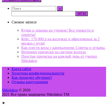
Свежие записи
Кудри и локоны на утюжок! Все тонкости и
секреты!
Кейс: 170 000 р на косичках и афролоконах за 2
месяца с нуля!
Как плести косы с канекалоном. Советы и отзывы.
Вечерние прически на средние волосы
Простые прически на каждый день от учениц
Shkolakos
Карта сайта
Политика конфиденциальности
Как проходит обучение?
Отзывы выпускников
Shkolakos
© 2026
2021 Все права защищены Shkolakos TM
➤