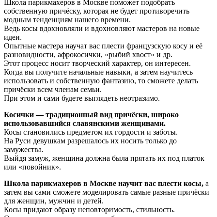
Школа парикмахеров в Москве поможет подобрать
собственную причёску, которая не будет противоречить
модным тенденциям нашего времени.
Ведь косы вдохновляли и вдохновляют мастеров на новые
идеи.
Опытные мастера научат вас плести французскую косу и её
разновидности, афрокосички, «рыбий хвост» и др.
Этот процесс носит творческий характер, он интересен.
Когда вы получите начальные навыки, а затем научитесь
использовать и собственную фантазию, то сможете делать
причёски всем членам семьи.
При этом и сами будете выглядеть неотразимо.
Косички — традиционный вид причёски, широко
использовавшийся славянскими женщинами.
Косы становились предметом их гордости и заботы.
На Руси девушкам разрешалось их носить только до
замужества.
Выйдя замуж, женщина должна была прятать их под платок
или «повойник».
Школа парикмахеров в Москве научит вас плести косы,
а
затем вы сами сможете моделировать самые разные причёски
для женщин, мужчин и детей.
Косы придают образу неповторимость, стильность.