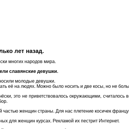
ько лет назад.
ёски многих народов мира.
лели славянские девушки.
 носили молодые девушки.
ть её на людях. Можно было носить и две косы, но не боль
ски, это не приветствовалось окружающими, считалось 
бор.
частью женщин страны. Для нас плетение косичек французс
ых для женщин курсах. Рекламой их пестрит Интернет.