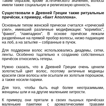
Таким образом, кроме эстетического значения, волосы
имели также социальную и религиозную ценность.
Существовали в Древней Греции также ритуальные
причёски, к примеру, «бант Аполлона».
Основным типом женской прически считался «греческий
узел», имевший различные модификации: “коримбос”,
“факел”, “лампадион”. В основе причёски лежали
разделённые на прямой пробор волосы, низко падающие
на лоб, а на затылке – собранные в пучок.
Для поддержки волос использовались диадемы, сетки,
ленты. Особенно тщательно к созданию собственных
причёсок относились гетеры.
Нужно сказать, что в Древней Греции очень ценили
золотистый цвет волос, поэтому античные модницы
красили свои волосы или осыпали их золотым порошком,
а также носили парики.
Для того, чтобы быть ещё более неотразимыми,
женщины шли и на другие маленькие хитрости.
К примеру, они прятали в своих пышных причёсках
маленькие пакетики с ароматическими травами