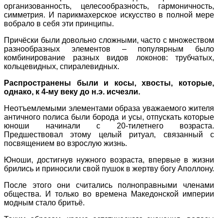
организованность, целесообразность, гармоничность,
симметрия. И парикмахерское искусство в полной мере
вобрало в себя эти принципы.
Причёски были довольно сложными, часто с множеством
разнообразных элементов – популярным было
комбинирование разных видов локонов: трубчатых,
кольцевидных, спиралевидных.
Распространены были и косы, хвосты, которые,
однако, к 4-му веку до н.э. исчезли.
Неотъемлемыми элементами образа уважаемого жителя
античного полиса были борода и усы, отпускать которые
юноши начинали с 20-тилетнего возраста.
Предшествовал этому целый ритуал, связанный с
посвящением во взрослую жизнь.
Юноши, достигнув нужного возраста, впервые в жизни
брились и приносили свой пушок в жертву богу Аполлону.
После этого они считались полноправными членами
общества. И только во времена Македонской империи
модным стало бритьё.