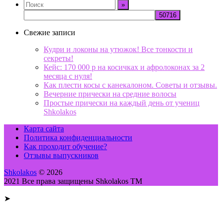
Свежие записи
Кудри и локоны на утюжок! Все тонкости и
секреты!
Кейс: 170 000 р на косичках и афролоконах за 2
месяца с нуля!
Как плести косы с канекалоном. Советы и отзывы.
Вечерние прически на средние волосы
Простые прически на каждый день от учениц
Shkolakos
Карта сайта
Политика конфиденциальности
Как проходит обучение?
Отзывы выпускников
Shkolakos
© 2026
2021 Все права защищены Shkolakos TM
➤