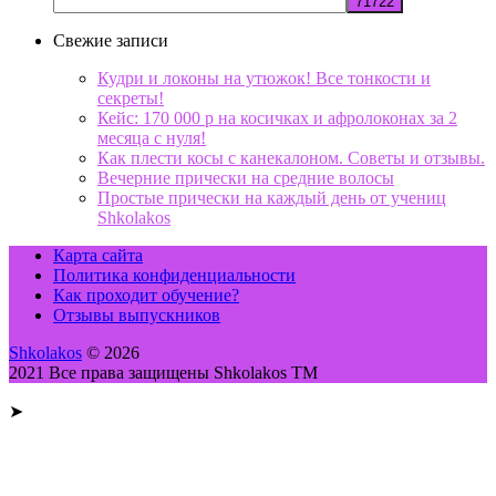
Свежие записи
Кудри и локоны на утюжок! Все тонкости и
секреты!
Кейс: 170 000 р на косичках и афролоконах за 2
месяца с нуля!
Как плести косы с канекалоном. Советы и отзывы.
Вечерние прически на средние волосы
Простые прически на каждый день от учениц
Shkolakos
Карта сайта
Политика конфиденциальности
Как проходит обучение?
Отзывы выпускников
Shkolakos
© 2026
2021 Все права защищены Shkolakos TM
➤