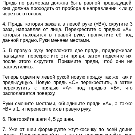
Прядь по размерам должна быть равной предыдущей,
она должна проходить от пробора в направлении к лицу
через всю голову.
4. Прядь, которая зажата в левой руке («В»), скрутите 3
раза, направляя от лица. Перекрестите с прядью «А»,
которая находится в правой руке, пропустите её под
данной прядью. Руки меняем местами.
5. В правую руку переложите две пряди, придерживая
пальцами, перекрестите эти пряди, затем поделите их,
после этого скрутите. Прижмите пряди, чтоб они не
раскрутились.
Теперь отделите левой рукой новую прядку так же, как и
предыдущую. Новую прядь «С» перекрестить, а затем
перекрутить с прядью «А» под прядью «В», что
располагается поверху.
Руки смените местами, объедините пряди «А», а также
«В» в 1, и перенесите их в правую руку.
6. Повторяйте шаги 4, 5 до шеи.
7. Уже от шеи формируете жгут-косичку по всей длине
волос. Перекрещивайте, а затем перекручивайте две