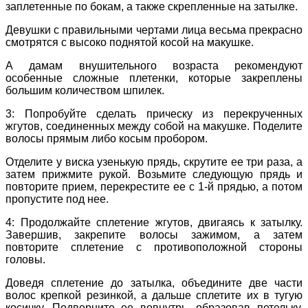
заплетенные по бокам, а также скрепленные на затылке.
Девушки с правильными чертами лица весьма прекрасно
смотрятся с высоко поднятой косой на макушке.
А дамам внушительного возраста рекомендуют
особенные сложные плетенки, которые закреплены
большим количеством шпилек.
3: Попробуйте сделать прическу из перекрученных
жгутов, соединенных между собой на макушке. Поделите
волосы прямым либо косым пробором.
Отделите у виска узенькую прядь, скрутите ее три раза, а
затем прижмите рукой. Возьмите следующую прядь и
повторите прием, перекрестите ее с 1-й прядью, а потом
пропустите под нее.
4: Продолжайте сплетение жгутов, двигаясь к затылку.
Завершив, закрепите волосы зажимом, а затем
повторите сплетение с противоположной стороны
головы.
Доведя сплетение до затылка, объедините две части
волос крепкой резинкой, а дальше сплетите их в тугую
косичку. Подверните ее вовнутрь, образовав петельку,