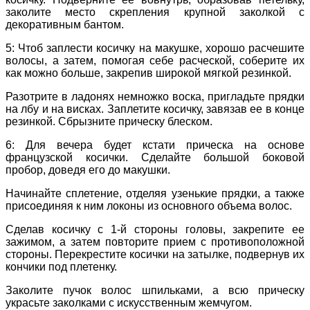
заколите место скрепления крупной заколкой с
декоративным бантом.
5: Чтоб заплести косичку на макушке, хорошо расчешите
волосы, а затем, помогая себе расческой, соберите их
как можно больше, закрепив широкой мягкой резинкой.
Разотрите в ладонях немножко воска, пригладьте прядки
на лбу и на висках. Заплетите косичку, завязав ее в конце
резинкой. Сбрызните прическу блеском.
6: Для вечера будет кстати прическа на основе
французской косички. Сделайте большой боковой
пробор, доведя его до макушки.
Начинайте сплетение, отделяя узенькие прядки, а также
присоединяя к ним локоны из основного объема волос.
Сделав косичку с 1-й стороны головы, закрепите ее
зажимом, а затем повторите прием с противоположной
стороны. Перекрестите косички на затылке, подвернув их
кончики под плетенку.
Заколите пучок волос шпильками, а всю прическу
украсьте заколками с искусственным жемчугом.