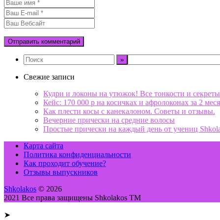
Свежие записи
Кудри и локоны на утюжок! Все тонкости и секреты
Кейс: 170 000 р на косичках и афролоконах за 2 меся
Как плести косы с канекалоном. Советы и отзывы.
Вечерние прически на средние волосы
Простые прически на каждый день от учениц Shkol
Карта сайта
Политика конфиденциальности
Как проходит обучение?
Отзывы выпускников
Shkolakos
© 2026
2021 Все права защищены Shkolakos TM
➤