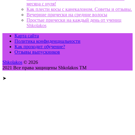
месяца с нуля!
Как плести косы с канекалоном. Советы и отзывы.
Вечерние прически на средние волосы
Простые прически на каждый день от учениц
Shkolakos
Карта сайта
Политика конфиденциальности
Как проходит обучение?
Отзывы выпускников
Shkolakos
© 2026
2021 Все права защищены Shkolakos TM
➤