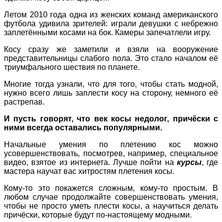
Летом 2010 года одна из женских команд американского
футбола удивила зрителей: играли девушки с небрежно
заплетёнными косами на бок. Камеры запечатлели игру.
Косу сразу же заметили и взяли на вооружение
представительницы слабого пола. Это стало началом её
триумфального шествия по планете.
Многие тогда узнали, что для того, чтобы стать модной,
нужно всего лишь заплести косу на сторону, немного её
растрепав.
И пусть говорят, что век косы недолог, причёски с
ними всегда оставались популярными.
Начальные умения по плетению кос можно
усовершенствовать, посмотрев, например, специальное
видео, взятое из интернета. Лучше пойти на
курсы
, где
мастера научат вас хитростям плетения косы.
Кому-то это покажется сложным, кому-то простым. В
любом случае продолжайте совершенствовать умения,
чтобы не просто уметь плести косы, а научиться делать
причёски, которые будут по-настоящему модными.