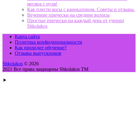
месяца с нуля!
Как плести косы с канекалоном. Советы и отзывы.
Вечерние прически на средние волосы
Простые прически на каждый день от учениц
Shkolakos
Карта сайта
Политика конфиденциальности
Как проходит обучение?
Отзывы выпускников
Shkolakos
© 2026
2021 Все права защищены Shkolakos TM
➤