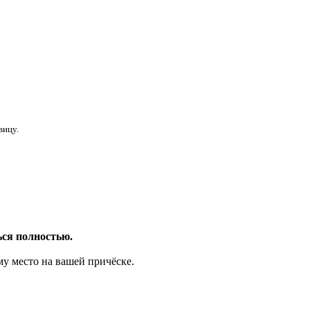
вицу.
ься полностью.
у место на вашей причёске.