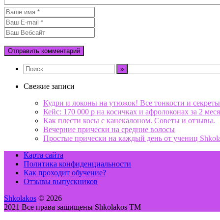
Свежие записи
Кудри и локоны на утюжок! Все тонкости и секреты
Кейс: 170 000 р на косичках и афролоконах за 2 меся
Как плести косы с канекалоном. Советы и отзывы.
Вечерние прически на средние волосы
Простые прически на каждый день от учениц Shkol
Карта сайта
Политика конфиденциальности
Как проходит обучение?
Отзывы выпускников
Shkolakos
© 2026
2021 Все права защищены Shkolakos TM