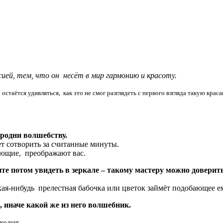
ей, тем, что он несёт в мир гармонию и красоту.
таётся удивляться, как это не смог разглядеть с первого взгляда такую краса
сродни волшебству.
т сотворить за считанные минуты.
ающие, преображают вас.
тите потом увидеть в зеркале – такому мастеру можно доверит
кая-нибудь прелестная бабочка или цветок займёт подобающее ем
, иначе какой же из него волшебник.
ходит.