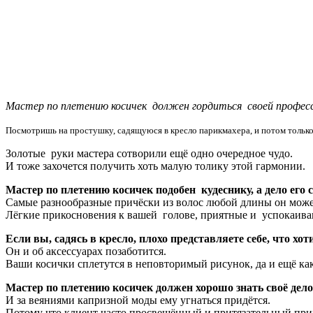
Мастер по плетению косичек должен гордиться своей професси
Посмотришь на простушку, садящуюся в кресло парикмахера, и потом только ос
Золотые руки мастера сотворили ещё одно очередное чудо.
И тоже захочется получить хоть малую толику этой гармонии.
Мастер по плетению косичек подобен кудеснику, а дело его 
Самые разнообразные причёски из волос любой длины он може
Лёгкие прикосновения к вашей голове, приятные и успокаив
Если вы, садясь в кресло, плохо представляете себе, что хо
Он и об аксессуарах позаботится.
Ваши косички сплетутся в неповторимый рисунок, да и ещё ка
Мастер по плетению косичек должен хорошо знать своё дело
И за веяниями капризной моды ему угнаться придётся.
Потому что клиент часто просвещённый и притязательный при