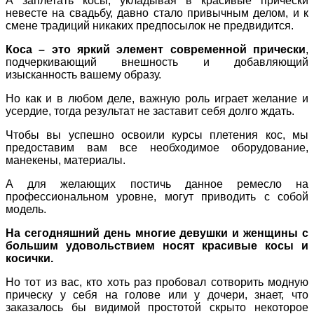
А заплетать косы, укладывая в красивые прически
невесте на свадьбу, давно стало привычным делом, и к
смене традиций никаких предпосылок не предвидится.
Коса – это яркий элемент современной прически
,
подчеркивающий внешность и добавляющий
изысканность вашему образу.
Но как и в любом деле, важную роль играет желание и
усердие, тогда результат не заставит себя долго ждать.
Чтобы вы успешно освоили курсы плетения кос, мы
предоставим вам все необходимое оборудование,
манекены, материалы.
А для желающих постичь данное ремесло на
профессиональном уровне, могут приводить с собой
модель.
На сегодняшний день многие девушки и женщины с
большим удовольствием носят красивые косы и
косички.
Но тот из вас, кто хоть раз пробовал сотворить модную
прическу у себя на голове или у дочери, знает, что
заказалось бы видимой простотой скрыто некоторое