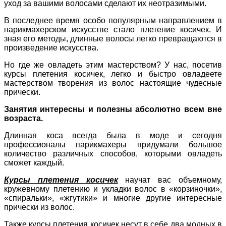
уход за вашими волосами сделают их неотразимыми.
В последнее время особо популярным направлением в
парикмахерском искусстве стало плетение косичек. И
зная его методы, длинные волосы легко превращаются в
произведение искусства.
Но где же овладеть этим мастерством? У нас, посетив
курсы плетения косичек, легко и быстро овладеете
мастерством творения из волос настоящие чудесные
прически.
Занятия интересны и полезны абсолютно всем вне
возраста.
Длинная коса всегда была в моде и сегодня
профессионалы парикмахеры придумали большое
количество различных способов, которыми овладеть
сможет каждый.
Курсы плетения косичек
научат вас объемному,
кружевному плетению и укладки волос в «корзиночки»,
«спиральки», «жгутики» и многие другие интересные
прически из волос.
Также курсы плетения косичек несут в себе два модных в