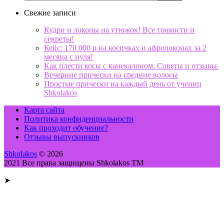
Свежие записи
Кудри и локоны на утюжок! Все тонкости и
секреты!
Кейс: 170 000 р на косичках и афролоконах за 2
месяца с нуля!
Как плести косы с канекалоном. Советы и отзывы.
Вечерние прически на средние волосы
Простые прически на каждый день от учениц
Shkolakos
Карта сайта
Политика конфиденциальности
Как проходит обучение?
Отзывы выпускников
Shkolakos
© 2026
2021 Все права защищены Shkolakos TM
➤