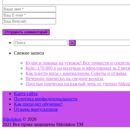
Свежие записи
Кудри и локоны на утюжок! Все тонкости и секреты
Кейс: 170 000 р на косичках и афролоконах за 2 меся
Как плести косы с канекалоном. Советы и отзывы.
Вечерние прически на средние волосы
Простые прически на каждый день от учениц Shkol
Карта сайта
Политика конфиденциальности
Как проходит обучение?
Отзывы выпускников
Shkolakos
© 2026
2021 Все права защищены Shkolakos TM