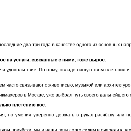
последние два-три года в качестве одного из основных на
с на услуги, связанные с ними, тоже вырос.
 и удовольствие. Поэтому, овладев искусством плетения и 
ем часто связывают с живописью, музыкой или архитектуро
икмахеров в Москве, уже выбрал путь своего дальнейшего с
лько плетению кос.
я, но умения уверенно держать в руках расчёску или н
нтуры причёски, мы и наши дети долго сидим в очереди к па