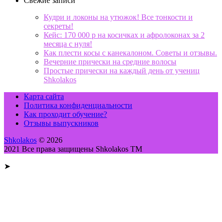
Свежие записи
Кудри и локоны на утюжок! Все тонкости и
секреты!
Кейс: 170 000 р на косичках и афролоконах за 2
месяца с нуля!
Как плести косы с канекалоном. Советы и отзывы.
Вечерние прически на средние волосы
Простые прически на каждый день от учениц
Shkolakos
Карта сайта
Политика конфиденциальности
Как проходит обучение?
Отзывы выпускников
Shkolakos
© 2026
2021 Все права защищены Shkolakos TM
➤