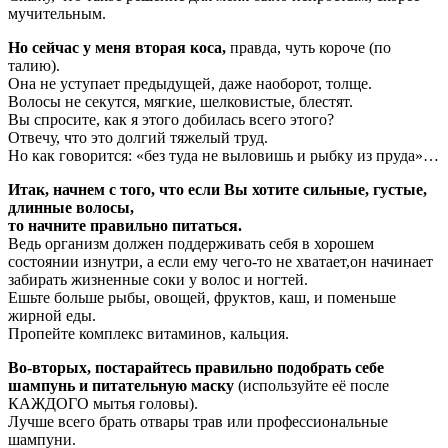
мучительным.
Но сейчас у меня вторая коса,
правда, чуть короче (по
талию).
Она не уступает предыдущей, даже наоборот, толще.
Волосы не секутся, мягкие, шелковистые, блестят.
Вы спросите, как я этого добилась всего этого?
Отвечу, что это долгий тяжелый труд.
Но как говорится: «без туда не выловишь и рыбку из пруда»…
Итак, начнем с того, что если Вы хотите сильные, густые,
длинные волосы,
то начните правильно питаться.
Ведь организм должен поддерживать себя в хорошем
состоянии изнутри, а если ему чего-то не хватает,
он начинает
забирать жизненные соки у волос и ногтей.
Ешьте больше рыбы, овощей, фруктов, каш, и поменьше
жирной еды.
Пропейте комплекс витаминов, кальция.
Во-вторых, постарайтесь правильно подобрать себе
шампунь и питательную маску
(используйте её после
КАЖДОГО мытья головы).
Лучше всего брать отвары трав или профессиональные
шампуни.