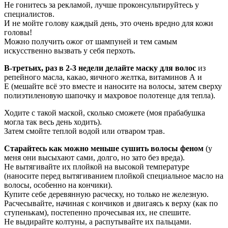
Не гонитесь за рекламой, лучше проконсультируйтесь у
специалистов.
И не мойте голову каждый день, это очень вредно для кожи
головы!
Можно получить ожог от шампуней и тем самым
искусственно вызвать у себя перхоть.
В-третьих, раз в 2-3 недели делайте маску для волос
из
репейного масла, какао, яичного желтка, витаминов А и
Е
(мешайте всё это вместе и наносите на волосы, затем сверху
полиэтиленовую шапочку и махровое полотенце для тепла).
Ходите с такой маской, сколько сможете (моя прабабушка
могла так весь день ходить).
Затем смойте теплой водой или отваром трав.
Старайтесь как можно меньше сушить волосы феном
(у
меня они высыхают сами, долго, но зато без вреда).
Не вытягивайте их плойкой на высокой температуре
(наносите перед вытягиванием плойкой специальное масло на
волосы, особенно на кончики).
Купите себе деревянную расческу, но только не железную.
Расчесывайте, начиная с кончиков и двигаясь к верху (как по
ступенькам), постепенно прочесывая их, не спешите.
Не выдирайте колтуны, а распутывайте их пальцами.