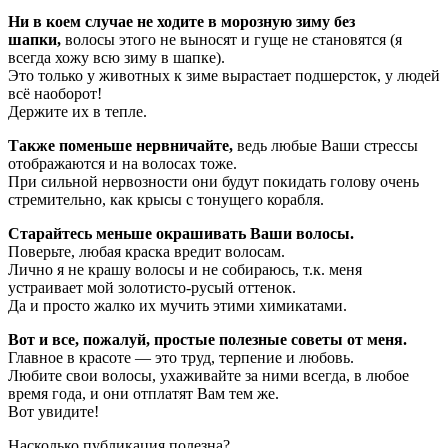
Ни в коем случае не ходите в морозную зиму без
шапки,
волосы этого не выносят и гуще не становятся
(я
всегда хожу всю зиму в шапке).
Это только у животных к зиме вырастает подшерсток, у людей
всё наоборот!
Держите их в тепле.
Также поменьше нервничайте,
ведь любые Ваши стрессы
отображаются и на волосах тоже.
При сильной нервозности они будут покидать голову очень
стремительно, как крысы с тонущего корабля.
Старайтесь меньше окрашивать Ваши волосы.
Поверьте, любая краска вредит волосам.
Лично я не крашу волосы и не собираюсь, т.к. меня
устраивает мой золотисто-русый оттенок.
Да и просто жалко их мучить этими химикатами.
Вот и все, пожалуй, простые полезные советы от меня.
Главное в красоте — это труд, терпение и любовь.
Любите свои волосы, ухаживайте за ними всегда, в любое
время года, и они отплатят Вам тем же.
Вот увидите!
Насколько публикация полезна?