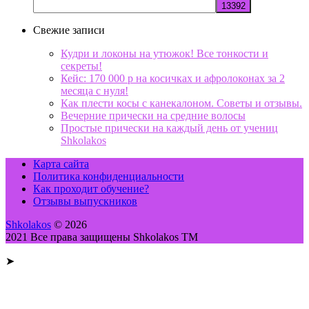
Свежие записи
Кудри и локоны на утюжок! Все тонкости и
секреты!
Кейс: 170 000 р на косичках и афролоконах за 2
месяца с нуля!
Как плести косы с канекалоном. Советы и отзывы.
Вечерние прически на средние волосы
Простые прически на каждый день от учениц
Shkolakos
Карта сайта
Политика конфиденциальности
Как проходит обучение?
Отзывы выпускников
Shkolakos
© 2026
2021 Все права защищены Shkolakos TM
➤