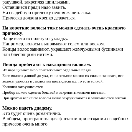
ракушкой, закрепляя шпильками.
Оставшиеся пряди надо завить.
На свадебную прическу нельзя жалеть лака.
Прическа должна крепко держаться.
На короткие волосы тоже можно сделать очень красивую
прическу.
Чаще всего используют укладку.
Например, волосы выпрямляют гелем или воском.
Концы волос завивают, украшают жемчужными бусинками
или блестящими нитями.
Иногда прибегают к накладным волосам.
Их наращивают либо пристегивают отдельные пряди.
Если волосы длиной до уха, то на затылке можно их сильно зачесать, все
волосы уложить в стилистике шестидесятых, то есть волной.
Кончики закручиваются.
Пробор можно сделать боковой и закрепить живыми цветами.
При другом варианте волосы мелко закручиваются и завязываются лентой.
Можно надеть диадему.
Это будет очень романтично.
В общем, пространства для фантазии при создании свадебных
причесок очень много.