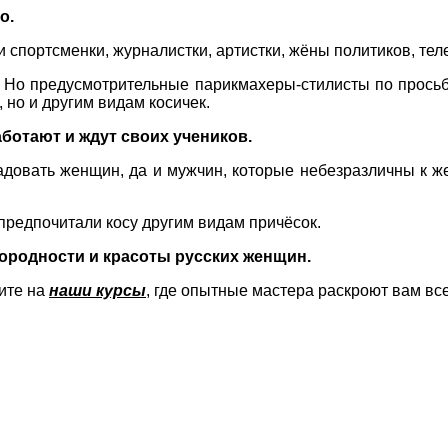
о.
 спортсменки, журналистки, артистки, жёны политиков, тел
. Но предусмотрительные парикмахеры-стилисты по прось
 но и другим видам косичек.
аботают и ждут своих учеников.
адовать женщин, да и мужчин, которые небезразличны к же
предпочитали косу другим видам причёсок.
дородности и красоты русских женщин.
дите на
наши курсы
, где опытные мастера раскроют вам все