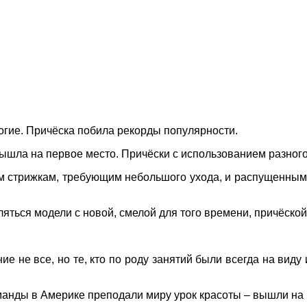
ногие. Причёска побила рекорды популярности.
ышла на первое место. Причёски с использованием разного 
им стрижкам, требующим небольшого ухода, и распущенны
ться модели с новой, смелой для того времени, причёской –
ие не все, но те, кто по роду занятий были всегда на вид
анды в Америке преподали миру урок красоты – вышли на п