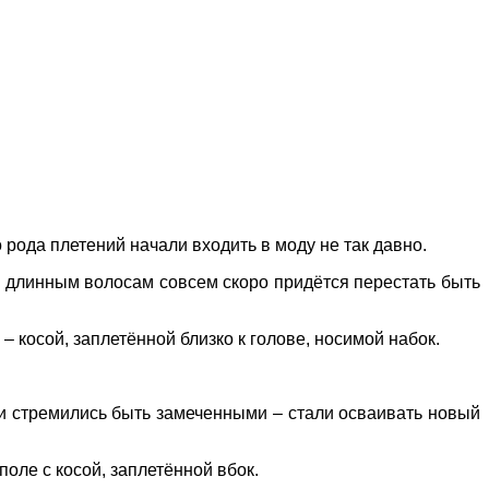
рода плетений начали входить в моду не так давно.
м длинным волосам совсем скоро придётся перестать быть
 косой, заплетённой близко к голове, носимой набок.
у и стремились быть замеченными – стали осваивать новый
оле с косой, заплетённой вбок.