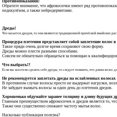
Противопоказания!
Обратите внимание, что афрокосички имеют ряд противопоказан
педикулёзом, а также нейродермитами.
Дреды!
Что касается дредов, то они являются традиционной причёской ямайских рас
Процедура плетения представляет собой заплетение волос в
Такие пряди очень долгое время сохраняют свою форму.
Дреды можно плести разными способами.
Совсем не обязательно обращаться за помощью к квалифициров
Что выбрать!?
Если вы захотели сделать себе дреды, то следует помнить, что длина волос 
Не рекомендуется заплетать дреды на ослабленных волосах
В противном случае волосы просто не выдержат нагрузки, возл
Не забудьте вымыть волосы за один день до плетения дредов.
Хорошенько обдумайте заранее толщину и длину будущих др
Главным преимуществом афрокосичек и дредов является то, что
Также они существенно снижают частоту мытья волос.
Насколько публикация полезна?