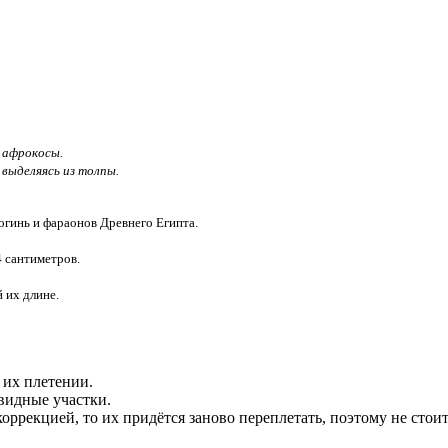
 афрокосы.
выделяясь из толпы.
гинь и фараонов Древнего Египта.
4 сантиметров.
 их длине.
 их плетении.
овидные участки.
коррекцией, то их придётся заново переплетать, поэтому не стои