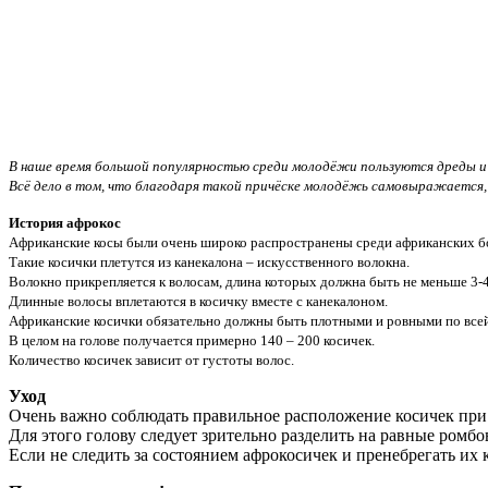
В наше время большой популярностью среди молодёжи пользуются дреды и
Всё дело в том, что благодаря такой причёске молодёжь самовыражается, 
История афрокос
Африканские косы были очень широко распространены среди африканских бо
Такие косички плетутся из
канекалона
– искусственного волокна.
Волокно прикрепляется к волосам, длина которых должна быть не меньше 3-
Длинные волосы вплетаются в косичку вместе с канекалоном.
Африканские косички обязательно должны быть плотными и ровными по всей
В целом на голове получается примерно 140 – 200 косичек.
Количество косичек зависит от густоты волос.
Уход
Очень важно соблюдать правильное расположение косичек при
Для этого голову следует зрительно разделить на равные ромб
Если не следить за состоянием афрокосичек и пренебрегать их 