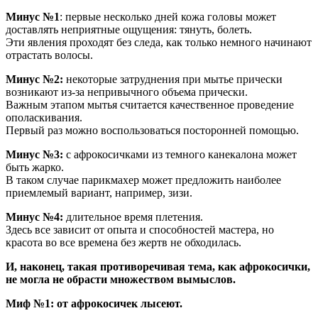
Минус №1
: первые несколько дней кожа головы может
доставлять неприятные ощущения: тянуть, болеть.
Эти явления проходят без следа, как только немного начинают
отрастать волосы.
Минус №2:
некоторые затруднения при мытье прически
возникают из-за непривычного объема прически.
Важным этапом мытья считается качественное проведение
ополаскивания.
Первый раз можно воспользоваться посторонней помощью.
Минус №3:
с афрокосичками из темного канекалона может
быть жарко.
В таком случае парикмахер может предложить наиболее
приемлемый вариант, например, зизи.
Минус №4:
длительное время плетения.
Здесь все зависит от опыта и способностей мастера, но
красота во все времена без жертв не обходилась.
И, наконец, такая противоречивая тема, как афрокосички,
не могла не обрасти множеством вымыслов.
Миф №1: от афрокосичек лысеют.