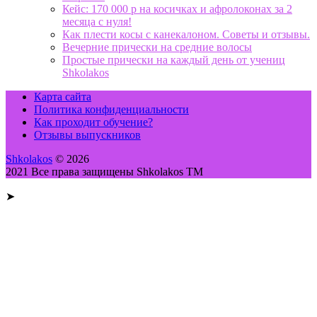
Кейс: 170 000 р на косичках и афролоконах за 2
месяца с нуля!
Как плести косы с канекалоном. Советы и отзывы.
Вечерние прически на средние волосы
Простые прически на каждый день от учениц
Shkolakos
Карта сайта
Политика конфиденциальности
Как проходит обучение?
Отзывы выпускников
Shkolakos
© 2026
2021 Все права защищены Shkolakos TM
➤