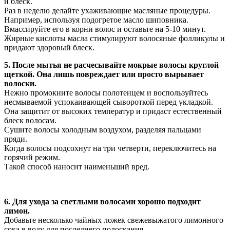
и блеск.
Раз в неделю делайте ухаживающие масляные процедуры.
Например, используя подогретое масло шиповника.
Вмассируйте его в корни волос и оставьте на 5-10 минут.
Жирные кислоты масла стимулируют волосяные фолликулы и
придают здоровый блеск.
5. После мытья не расчесывайте мокрые волосы круглой
щеткой. Она лишь повреждает или просто вырывает
волоски.
Нежно промокните волосы полотенцем и воспользуйтесь
несмываемой успокаивающей сывороткой перед укладкой.
Она защитит от высоких температур и придаст естественный
блеск волосам.
Сушите волосы холодным воздухом, разделяя пальцами
пряди.
Когда волосы подсохнут на три четверти, переключитесь на
горячий режим.
Такой способ наносит наименьший вред.
6. Для ухода за светлыми волосами хорошо подходит
лимон.
Добавьте несколько чайных ложек свежевыжатого лимонного
сока в воду для последнего полоскания.