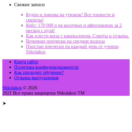
Свежие записи
Кудри и локоны на утюжок! Все тонкости и
секреты!
Кейс: 170 000 р на косичках и афролоконах за 2
месяца с нуля!
Как плести косы с канекалоном. Советы и отзывы.
Вечерние прически на средние волосы
Простые прически на каждый день от учениц
Shkolakos
Карта сайта
Политика конфиденциальности
Как проходит обучение?
Отзывы выпускников
Shkolakos
© 2026
2021 Все права защищены Shkolakos TM
➤