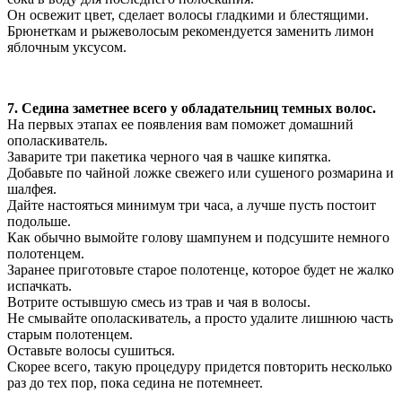
Он освежит цвет, сделает волосы гладкими и блестящими.
Брюнеткам и рыжеволосым рекомендуется заменить лимон
яблочным уксусом.
7. Седина заметнее всего у обладательниц темных волос.
На первых этапах ее появления вам поможет домашний
ополаскиватель.
Заварите три пакетика черного чая в чашке кипятка.
Добавьте по чайной ложке свежего или сушеного розмарина и
шалфея.
Дайте настояться минимум три часа, а лучше пусть постоит
подольше.
Как обычно вымойте голову шампунем и подсушите немного
полотенцем.
Заранее приготовьте старое полотенце, которое будет не жалко
испачкать.
Вотрите остывшую смесь из трав и чая в волосы.
Не смывайте ополаскиватель, а просто удалите лишнюю часть
старым полотенцем.
Оставьте волосы сушиться.
Скорее всего, такую процедуру придется повторить несколько
раз до тех пор, пока седина не потемнеет.