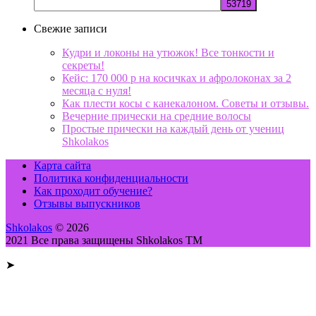
Свежие записи
Кудри и локоны на утюжок! Все тонкости и
секреты!
Кейс: 170 000 р на косичках и афролоконах за 2
месяца с нуля!
Как плести косы с канекалоном. Советы и отзывы.
Вечерние прически на средние волосы
Простые прически на каждый день от учениц
Shkolakos
Карта сайта
Политика конфиденциальности
Как проходит обучение?
Отзывы выпускников
Shkolakos
© 2026
2021 Все права защищены Shkolakos TM
➤