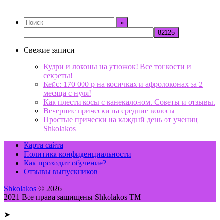
Свежие записи
Кудри и локоны на утюжок! Все тонкости и
секреты!
Кейс: 170 000 р на косичках и афролоконах за 2
месяца с нуля!
Как плести косы с канекалоном. Советы и отзывы.
Вечерние прически на средние волосы
Простые прически на каждый день от учениц
Shkolakos
Карта сайта
Политика конфиденциальности
Как проходит обучение?
Отзывы выпускников
Shkolakos
© 2026
2021 Все права защищены Shkolakos TM
➤