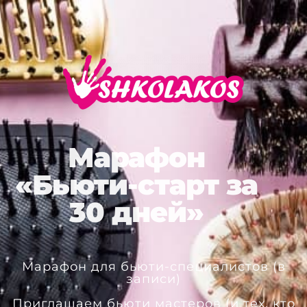
Марафон
«Бьюти-старт за
30 дней»
Марафон для бьюти-специалистов (в
записи)
Приглашаем бьюти мастеров (и тех, кто