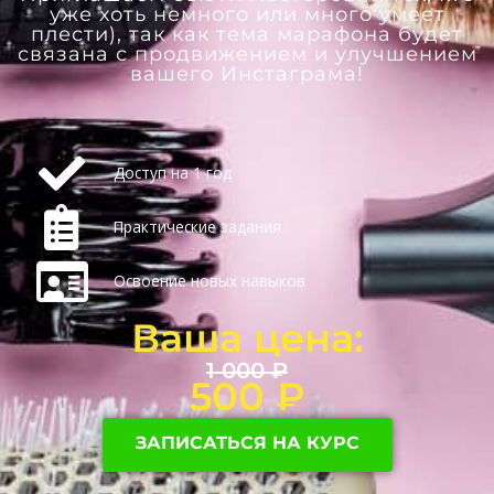
уже хоть немного или много умеет
плести), так как тема марафона будет
связана с продвижением и улучшением
вашего Инстаграма!
Доступ на 1 год
Практические задания
Освоение новых навыков
Ваша цена:
1 000
₽
500
₽
ЗАПИСАТЬСЯ НА КУРС