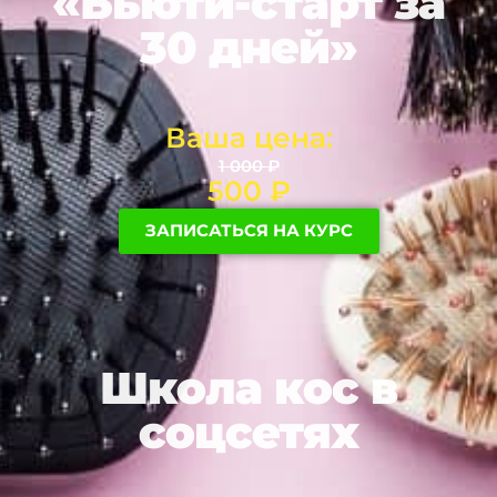
«Бьюти-старт за
30 дней»
Ваша цена:
1 000
₽
500
₽
ЗАПИСАТЬСЯ НА КУРС
Школа кос в
соцсетях